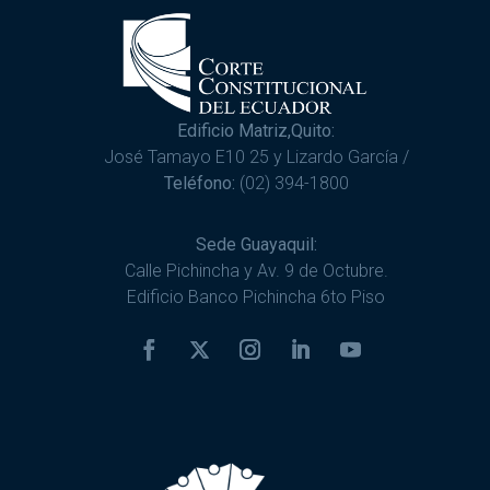
Edificio Matriz,Quito:
José Tamayo E10 25 y Lizardo García /
Teléfono:
(02) 394-1800
Sede Guayaquil:
Calle Pichincha y Av. 9 de Octubre.
Edificio Banco Pichincha 6to Piso