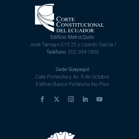
Edificio Matriz,Quito:
José Tamayo E10 25 y Lizardo García /
Teléfono:
(02) 394-1800
Sede Guayaquil:
Calle Pichincha y Av. 9 de Octubre.
Edificio Banco Pichincha 6to Piso