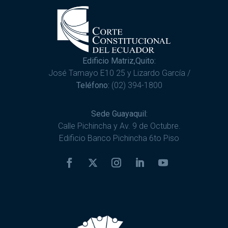
Edificio Matriz,Quito:
José Tamayo E10 25 y Lizardo García /
Teléfono:
(02) 394-1800
Sede Guayaquil:
Calle Pichincha y Av. 9 de Octubre.
Edificio Banco Pichincha 6to Piso