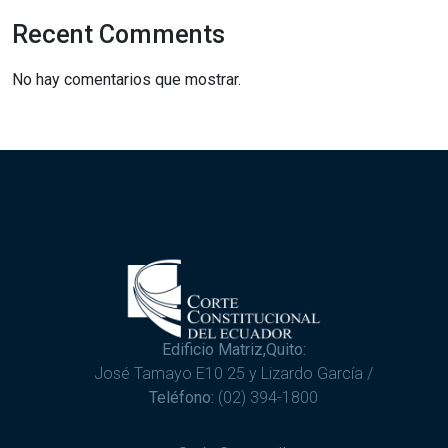
Recent Comments
No hay comentarios que mostrar.
Edificio Matriz,Quito:
José Tamayo E10 25 y Lizardo García /
Teléfono:
(02) 394-1800