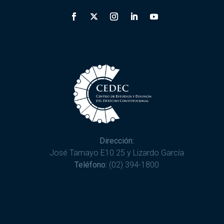
Dirección:
José Tamayo E10 25 y Lizardo García
Teléfono:
(02) 394-1800