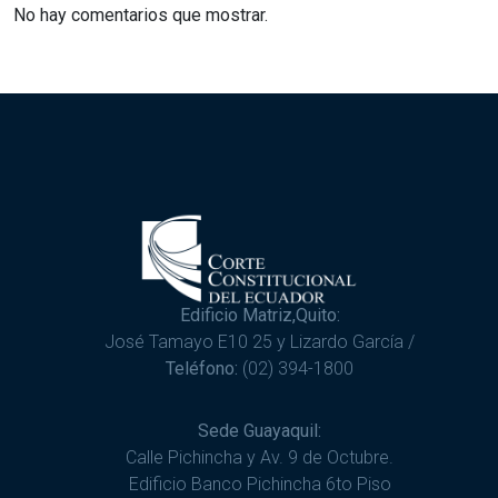
No hay comentarios que mostrar.
Edificio Matriz,Quito:
José Tamayo E10 25 y Lizardo García /
Teléfono:
(02) 394-1800
Sede Guayaquil:
Calle Pichincha y Av. 9 de Octubre.
Edificio Banco Pichincha 6to Piso