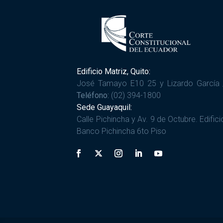
Edificio Matriz, Quito:
José Tamayo E10 25 y Lizardo García 
Teléfono:
(02) 394-1800
Sede Guayaquil:
Calle Pichincha y Av. 9 de Octubre. Edifici
Banco Pichincha 6to Piso