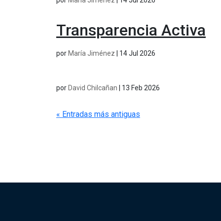
por
María Jiménez
|
14 Jul 2026
Transparencia Activa
por
María Jiménez
|
14 Jul 2026
por
David Chilcañan
|
13 Feb 2026
« Entradas más antiguas