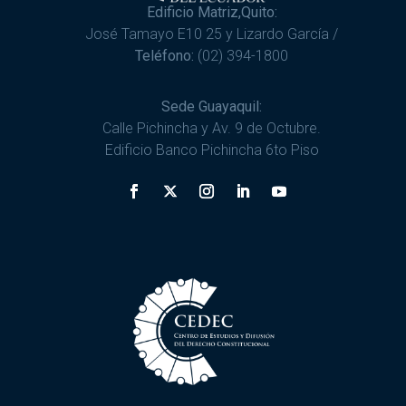
Edificio Matriz,Quito:
José Tamayo E10 25 y Lizardo García /
Teléfono:
(02) 394-1800
Sede Guayaquil:
Calle Pichincha y Av. 9 de Octubre.
Edificio Banco Pichincha 6to Piso