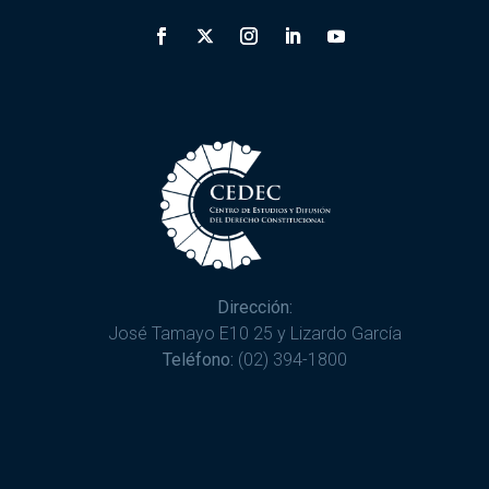
Dirección:
José Tamayo E10 25 y Lizardo García
Teléfono:
(02) 394-1800