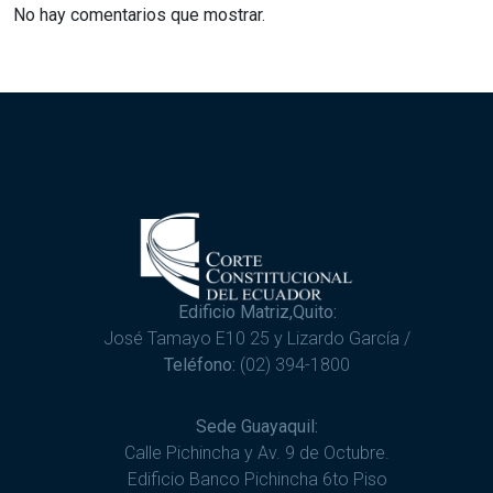
No hay comentarios que mostrar.
Edificio Matriz,Quito:
José Tamayo E10 25 y Lizardo García /
Teléfono:
(02) 394-1800
Sede Guayaquil:
Calle Pichincha y Av. 9 de Octubre.
Edificio Banco Pichincha 6to Piso