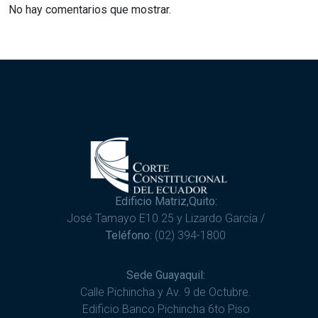
No hay comentarios que mostrar.
Edificio Matriz,Quito:
José Tamayo E10 25 y Lizardo García /
Teléfono:
(02) 394-1800
Sede Guayaquil:
Calle Pichincha y Av. 9 de Octubre.
Edificio Banco Pichincha 6to Piso