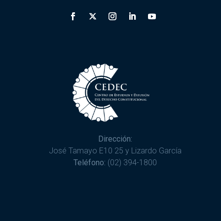
Dirección:
José Tamayo E10 25 y Lizardo García
Teléfono:
(02) 394-1800