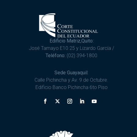
Edificio Matriz,Quito:
José Tamayo E10 25 y Lizardo García /
Teléfono:
(02) 394-1800
Sede Guayaquil:
Calle Pichincha y Av. 9 de Octubre.
Edificio Banco Pichincha 6to Piso