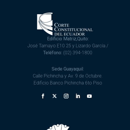
Edificio Matriz,Quito:
José Tamayo E10 25 y Lizardo García /
Teléfono:
(02) 394-1800
Sede Guayaquil:
Calle Pichincha y Av. 9 de Octubre.
Edificio Banco Pichincha 6to Piso