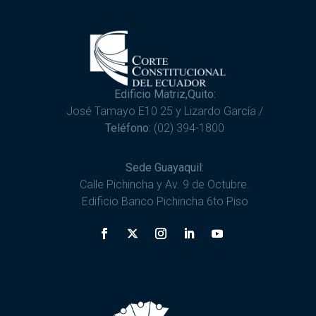
Edificio Matriz,Quito:
José Tamayo E10 25 y Lizardo García /
Teléfono:
(02) 394-1800
Sede Guayaquil:
Calle Pichincha y Av. 9 de Octubre.
Edificio Banco Pichincha 6to Piso