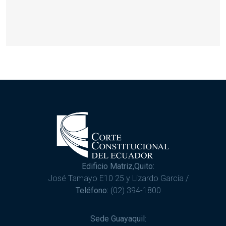
Edificio Matriz,Quito:
José Tamayo E10 25 y Lizardo García /
Teléfono:
(02) 394-1800
Sede Guayaquil: