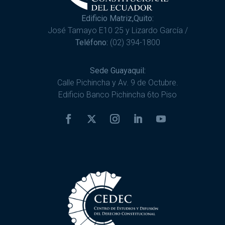
Edificio Matriz,Quito:
José Tamayo E10 25 y Lizardo García /
Teléfono:
(02) 394-1800
Sede Guayaquil:
Calle Pichincha y Av. 9 de Octubre.
Edificio Banco Pichincha 6to Piso