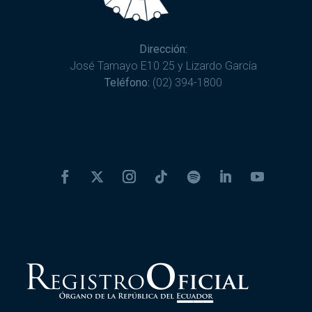
Dirección:
José Tamayo E10 25 y Lizardo García
Teléfono:
(02) 394-1800