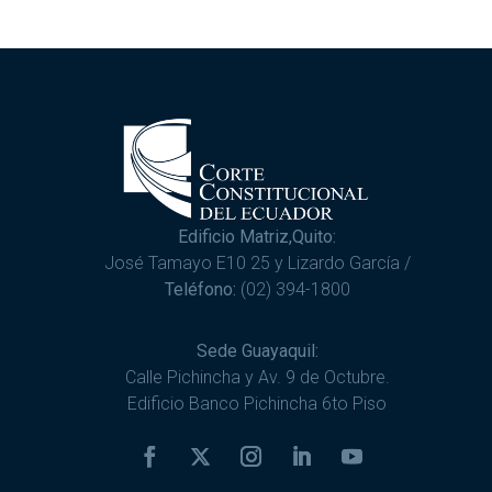
Edificio Matriz,Quito:
José Tamayo E10 25 y Lizardo García /
Teléfono:
(02) 394-1800
Sede Guayaquil:
Calle Pichincha y Av. 9 de Octubre.
Edificio Banco Pichincha 6to Piso