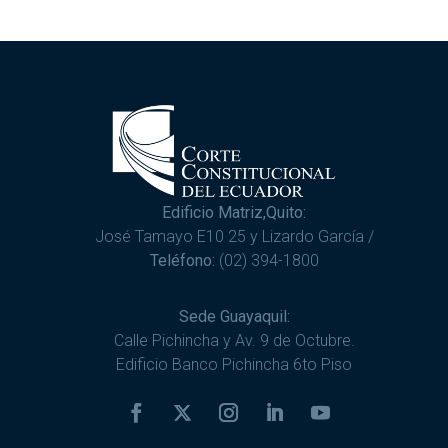
Edificio Matriz,Quito:
José Tamayo E10 25 y Lizardo García /
Teléfono:
(02) 394-1800
Sede Guayaquil:
Calle Pichincha y Av. 9 de Octubre.
Edificio Banco Pichincha 6to Piso