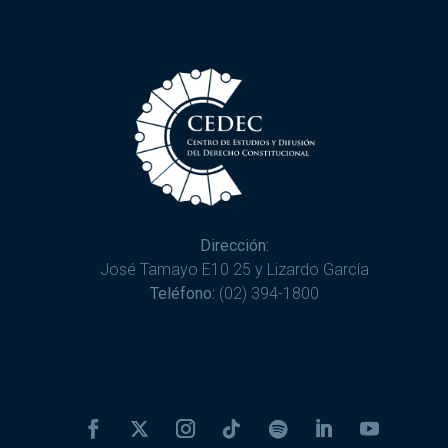
Dirección:
José Tamayo E10 25 y Lizardo García
Teléfono:
(02) 394-1800