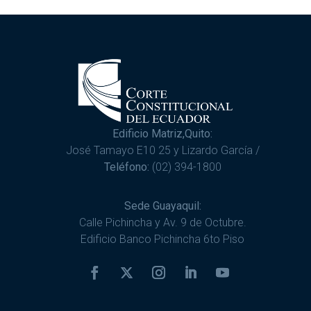
Edificio Matriz,Quito:
José Tamayo E10 25 y Lizardo García /
Teléfono:
(02) 394-1800
Sede Guayaquil:
Calle Pichincha y Av. 9 de Octubre.
Edificio Banco Pichincha 6to Piso