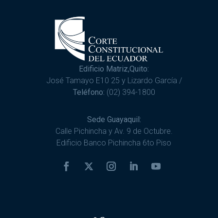
Edificio Matriz,Quito:
José Tamayo E10 25 y Lizardo García /
Teléfono:
(02) 394-1800
Sede Guayaquil:
Calle Pichincha y Av. 9 de Octubre.
Edificio Banco Pichincha 6to Piso