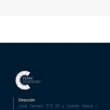
Dirección:
José Tamayo E10 25 y Lizardo García /