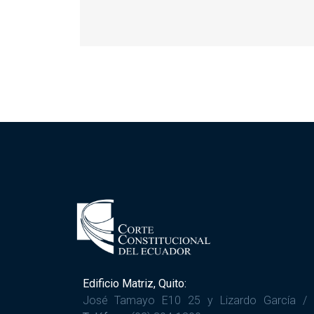
Edificio Matriz, Quito:
José Tamayo E10 25 y Lizardo García /