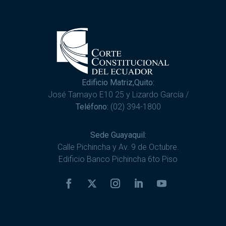
Edificio Matriz,Quito:
José Tamayo E10 25 y Lizardo García /
Teléfono:
(02) 394-1800
Sede Guayaquil:
Calle Pichincha y Av. 9 de Octubre.
Edificio Banco Pichincha 6to Piso