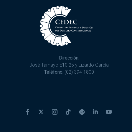
Dirección:
José Tamayo E10 25 y Lizardo García
Teléfono:
(02) 394-1800