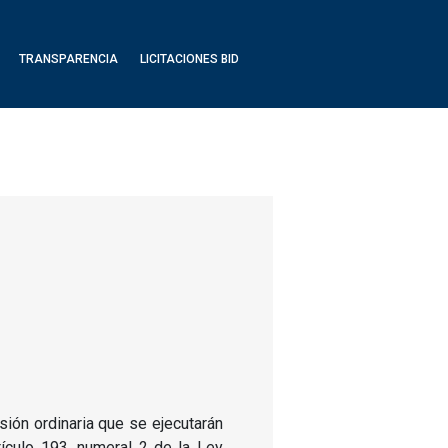
TRANSPARENCIA
LICITACIONES BID
ión ordinaria que se ejecutarán
ículo 193, numeral 2 de la Ley