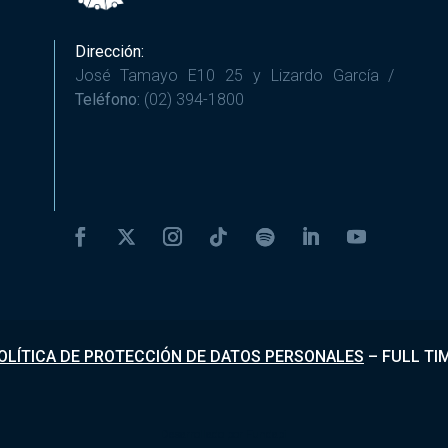
Dirección:
José Tamayo E10 25 y Lizardo García /
Teléfono:
(02) 394-1800
OLÍTICA DE PROTECCIÓN DE DATOS PERSONALES
–
FULL TI
Desarrollado por
Fundapi