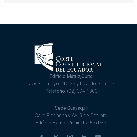
Edificio Matriz,Quito:
José Tamayo E10 25 y Lizardo García /
Teléfono:
(02) 394-1800
Sede Guayaquil:
Calle Pichincha y Av. 9 de Octubre.
Edificio Banco Pichincha 6to Piso