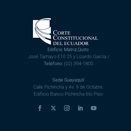
Edificio Matriz,Quito:
José Tamayo E10 25 y Lizardo García /
Teléfono:
(02) 394-1800
Sede Guayaquil:
Calle Pichincha y Av. 9 de Octubre.
Edificio Banco Pichincha 6to Piso