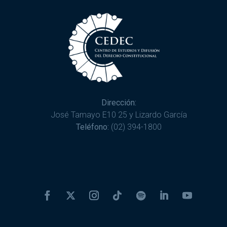
Dirección:
José Tamayo E10 25 y Lizardo García
Teléfono:
(02) 394-1800