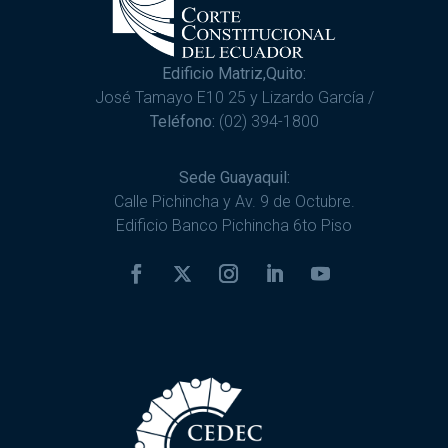
Edificio Matriz,Quito:
José Tamayo E10 25 y Lizardo García /
Teléfono:
(02) 394-1800
Sede Guayaquil:
Calle Pichincha y Av. 9 de Octubre.
Edificio Banco Pichincha 6to Piso