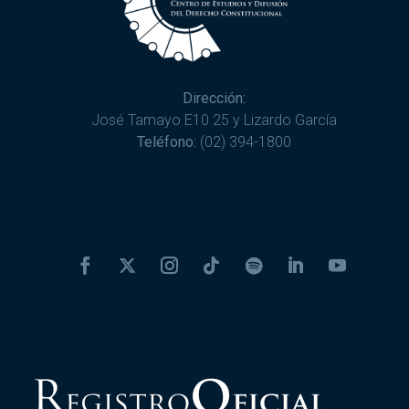
Dirección:
José Tamayo E10 25 y Lizardo García
Teléfono:
(02) 394-1800