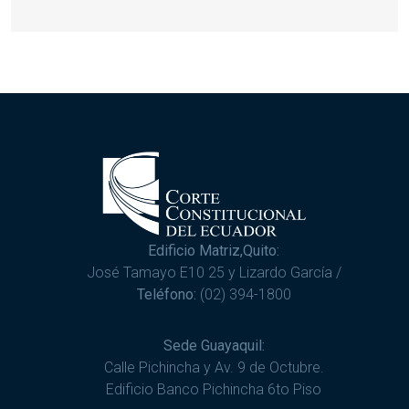
Edificio Matriz,Quito:
José Tamayo E10 25 y Lizardo García /
Teléfono:
(02) 394-1800
Sede Guayaquil:
Calle Pichincha y Av. 9 de Octubre.
Edificio Banco Pichincha 6to Piso