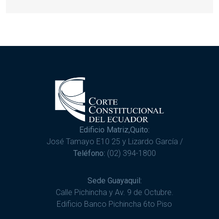
Edificio Matriz,Quito:
José Tamayo E10 25 y Lizardo García /
Teléfono:
(02) 394-1800
Sede Guayaquil:
Calle Pichincha y Av. 9 de Octubre.
Edificio Banco Pichincha 6to Piso