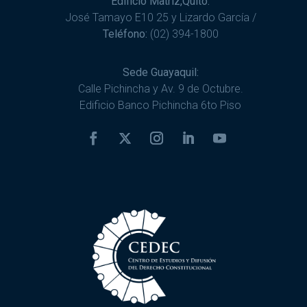
Edificio Matriz,Quito:
José Tamayo E10 25 y Lizardo García /
Teléfono:
(02) 394-1800
Sede Guayaquil:
Calle Pichincha y Av. 9 de Octubre.
Edificio Banco Pichincha 6to Piso