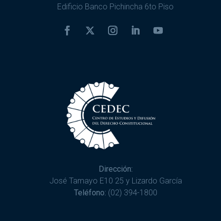
Edificio Banco Pichincha 6to Piso
Dirección:
José Tamayo E10 25 y Lizardo García
Teléfono:
(02) 394-1800