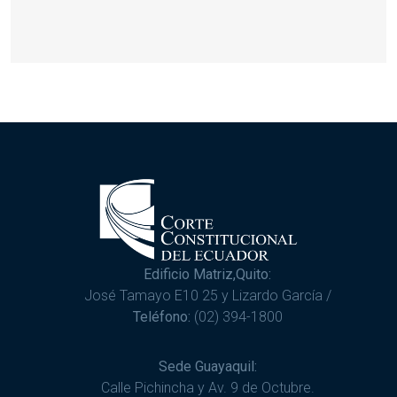
Edificio Matriz,Quito:
José Tamayo E10 25 y Lizardo García /
Teléfono:
(02) 394-1800
Sede Guayaquil:
Calle Pichincha y Av. 9 de Octubre.