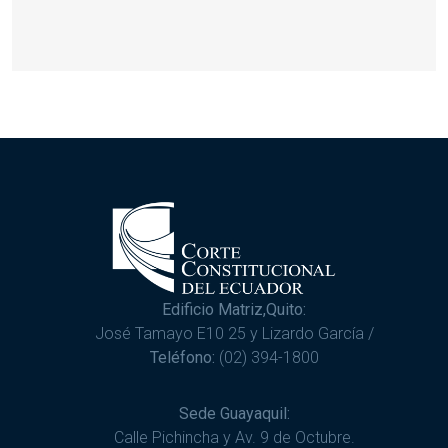
Edificio Matriz,Quito:
José Tamayo E10 25 y Lizardo García /
Teléfono:
(02) 394-1800
Sede Guayaquil:
Calle Pichincha y Av. 9 de Octubre.