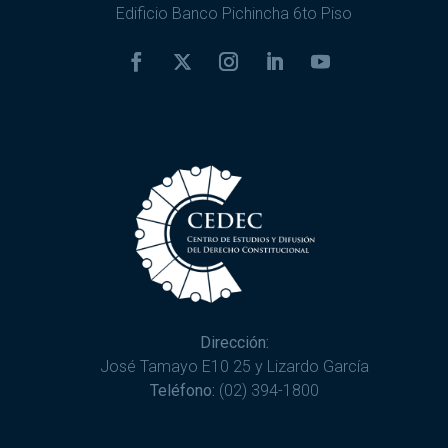
Edificio Banco Pichincha 6to Piso
Dirección:
José Tamayo E10 25 y Lizardo García
Teléfono:
(02) 394-1800