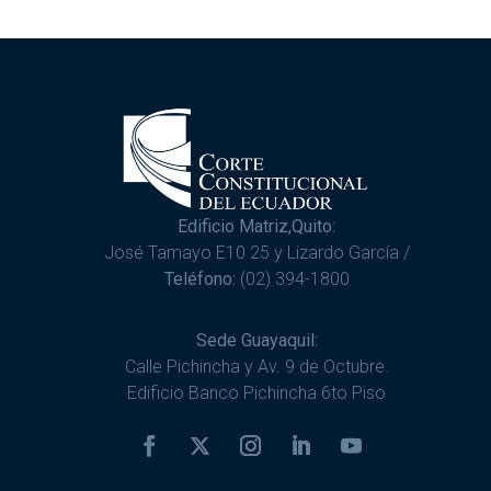
Edificio Matriz,Quito:
José Tamayo E10 25 y Lizardo García /
Teléfono:
(02) 394-1800
Sede Guayaquil:
Calle Pichincha y Av. 9 de Octubre.
Edificio Banco Pichincha 6to Piso