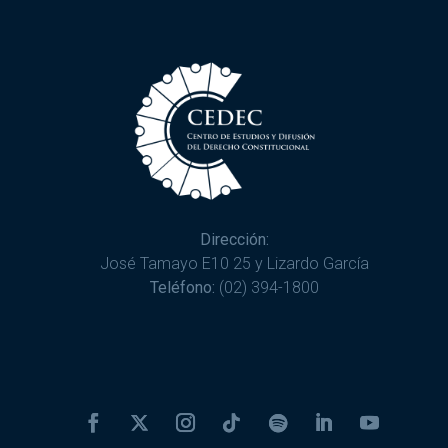
Dirección:
José Tamayo E10 25 y Lizardo García
Teléfono:
(02) 394-1800