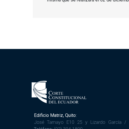
Edificio Matriz, Quito:
José Tamayo E10 25 y Lizardo García /