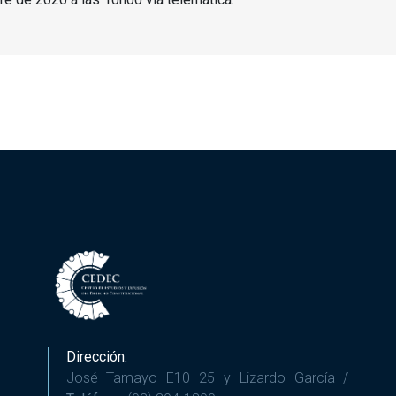
Dirección:
José Tamayo E10 25 y Lizardo García /