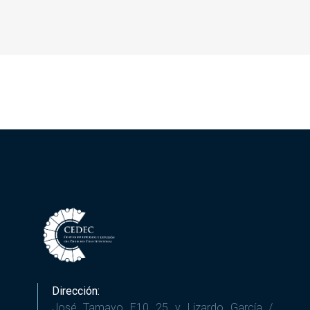
Dirección:
José Tamayo E10 25 y Lizardo García /