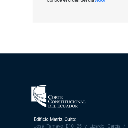
Conoce el orden del día
AQUÍ
Edificio Matriz, Quito:
José Tamayo E10 25 y Lizardo García /