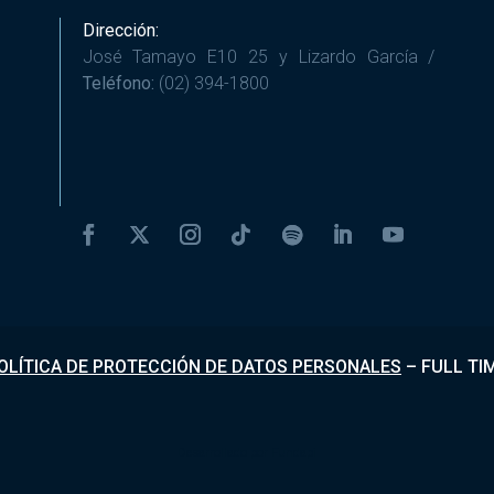
Dirección:
José Tamayo E10 25 y Lizardo García /
Teléfono:
(02) 394-1800
OLÍTICA DE PROTECCIÓN DE DATOS PERSONALES
–
FULL TI
Desarrollado por
Fundapi