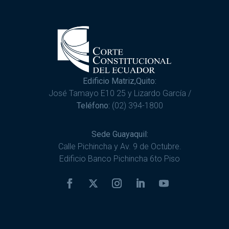
Edificio Matriz,Quito:
José Tamayo E10 25 y Lizardo García /
Teléfono:
(02) 394-1800
Sede Guayaquil:
Calle Pichincha y Av. 9 de Octubre.
Edificio Banco Pichincha 6to Piso