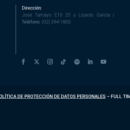
Dirección:
José Tamayo E10 25 y Lizardo García /
Teléfono:
(02) 394-1800
OLÍTICA DE PROTECCIÓN DE DATOS PERSONALES
–
FULL TI
Desarrollado por
Fundapi