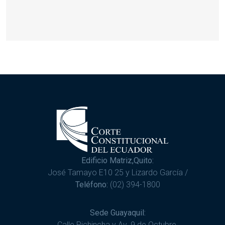
Edificio Matriz,Quito:
José Tamayo E10 25 y Lizardo García /
Teléfono:
(02) 394-1800
Sede Guayaquil:
Calle Pichincha y Av. 9 de Octubre.