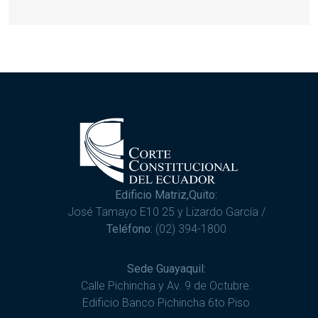
Edificio Matriz,Quito:
José Tamayo E10 25 y Lizardo García /
Teléfono:
(02) 394-1800
Sede Guayaquil:
Calle Pichincha y Av. 9 de Octubre.
Edificio Banco Pichincha 6to Piso