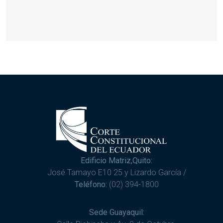
Edificio Matriz,Quito:
José Tamayo E10 25 y Lizardo García /
Teléfono:
(02) 394-1800
Sede Guayaquil: