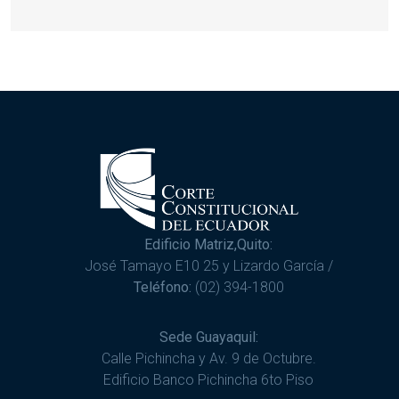
Edificio Matriz,Quito:
José Tamayo E10 25 y Lizardo García /
Teléfono:
(02) 394-1800
Sede Guayaquil:
Calle Pichincha y Av. 9 de Octubre.
Edificio Banco Pichincha 6to Piso