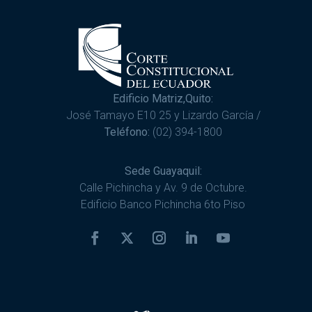
Edificio Matriz,Quito:
José Tamayo E10 25 y Lizardo García /
Teléfono:
(02) 394-1800
Sede Guayaquil:
Calle Pichincha y Av. 9 de Octubre.
Edificio Banco Pichincha 6to Piso