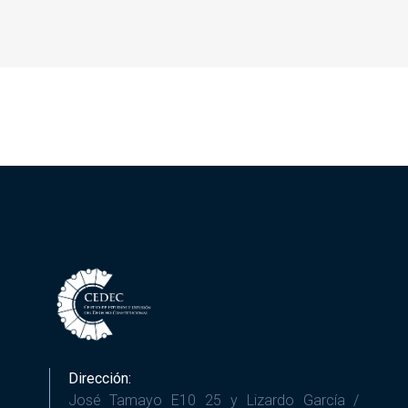
Dirección:
José Tamayo E10 25 y Lizardo García /