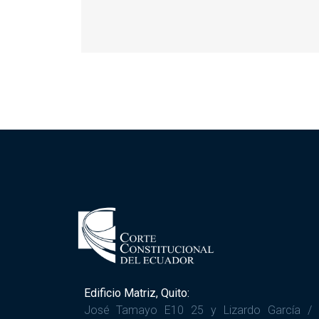
Edificio Matriz, Quito:
José Tamayo E10 25 y Lizardo García /