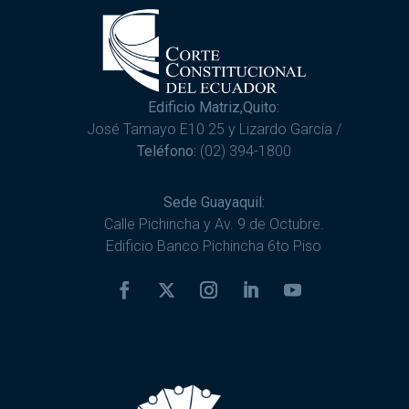
Edificio Matriz,Quito:
José Tamayo E10 25 y Lizardo García /
Teléfono:
(02) 394-1800
Sede Guayaquil:
Calle Pichincha y Av. 9 de Octubre.
Edificio Banco Pichincha 6to Piso