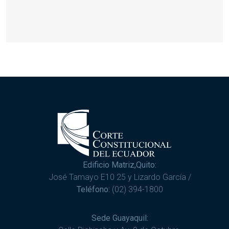
Edificio Matriz,Quito:
José Tamayo E10 25 y Lizardo García /
Teléfono:
(02) 394-1800
Sede Guayaquil: