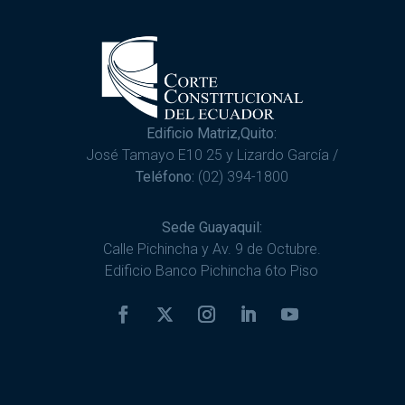
Edificio Matriz,Quito:
José Tamayo E10 25 y Lizardo García /
Teléfono:
(02) 394-1800
Sede Guayaquil:
Calle Pichincha y Av. 9 de Octubre.
Edificio Banco Pichincha 6to Piso