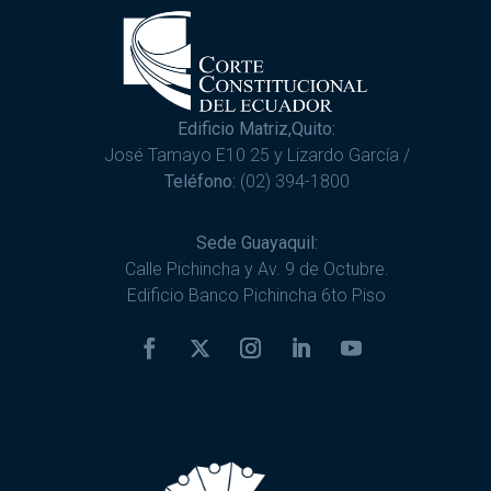
Edificio Matriz,Quito:
José Tamayo E10 25 y Lizardo García /
Teléfono:
(02) 394-1800
Sede Guayaquil:
Calle Pichincha y Av. 9 de Octubre.
Edificio Banco Pichincha 6to Piso