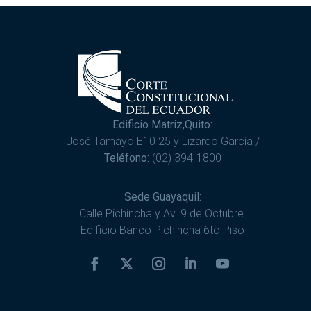
Edificio Matriz,Quito:
José Tamayo E10 25 y Lizardo García /
Teléfono:
(02) 394-1800
Sede Guayaquil:
Calle Pichincha y Av. 9 de Octubre.
Edificio Banco Pichincha 6to Piso