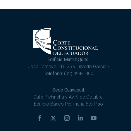
Edificio Matriz,Quito:
José Tamayo E10 25 y Lizardo García /
Teléfono:
(02) 394-1800
Sede Guayaquil:
Calle Pichincha y Av. 9 de Octubre.
Edificio Banco Pichincha 6to Piso