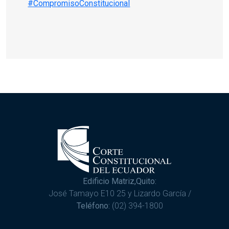
#CompromisoConstitucional
Edificio Matriz,Quito:
José Tamayo E10 25 y Lizardo García /
Teléfono:
(02) 394-1800