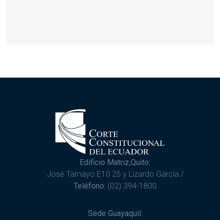
Edificio Matriz,Quito:
José Tamayo E10 25 y Lizardo García /
Teléfono:
(02) 394-1800
Sede Guayaquil: