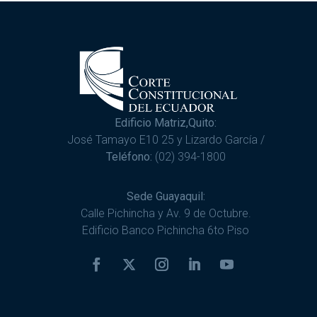
Edificio Matriz,Quito:
José Tamayo E10 25 y Lizardo García /
Teléfono:
(02) 394-1800
Sede Guayaquil:
Calle Pichincha y Av. 9 de Octubre.
Edificio Banco Pichincha 6to Piso